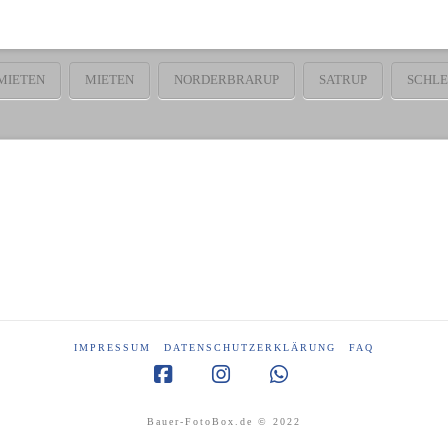
MIETEN
MIETEN
NORDERBRARUP
SATRUP
SCHLE
IMPRESSUM
DATENSCHUTZERKLÄRUNG
FAQ
Facebook
Instagram
Whatsapp
Bauer-FotoBox.de © 2022